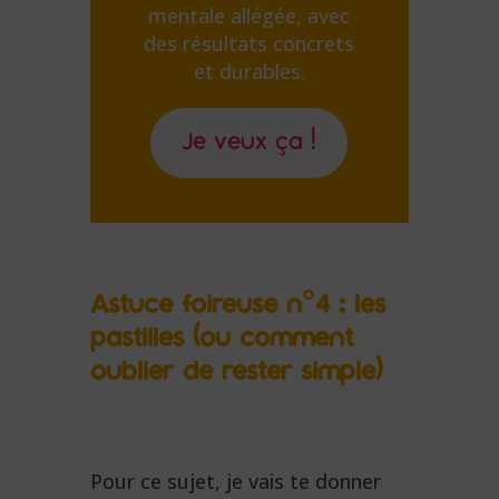
mentale allégée, avec
des résultats concrets
et durables.
Je veux ça !
Astuce foireuse n°4 : les
pastilles (ou comment
oublier de rester simple)
Pour ce sujet, je vais te donner