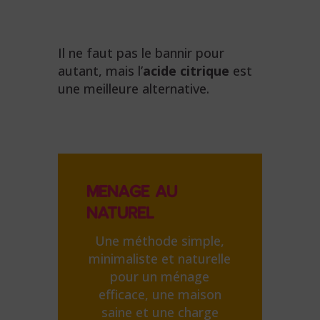
Il ne faut pas le bannir pour
autant, mais l’
acide citrique
est
une meilleure alternative.
MENAGE AU
NATUREL
Une méthode simple,
minimaliste et naturelle
pour un ménage
efficace, une maison
saine et une charge